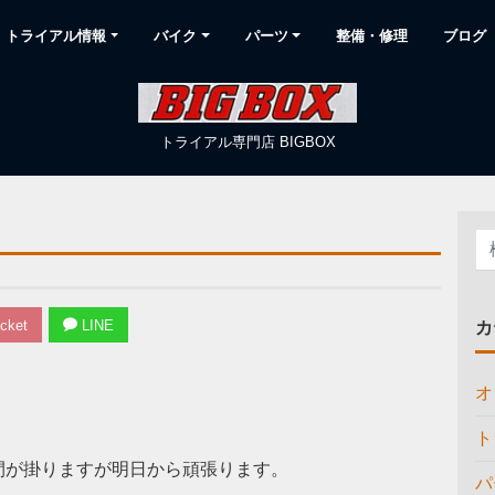
トライアル情報
バイク
パーツ
整備・修理
ブログ
トライアル専門店 BIGBOX
cket
LINE
カ
オ
ト
間が掛りますが明日から頑張ります。
パ