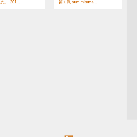
、 201...
第１戦 sumimituma...