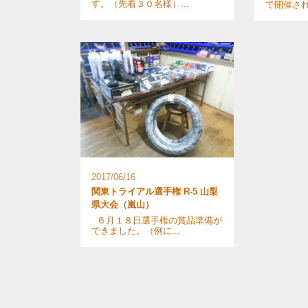
す。（先着３０名様）...
で開催された
2017/06/16
関東トライアル選手権 R-5 山梨
県大会（嵐山）
６月１８日選手権の賞品準備が
できました。（例に...