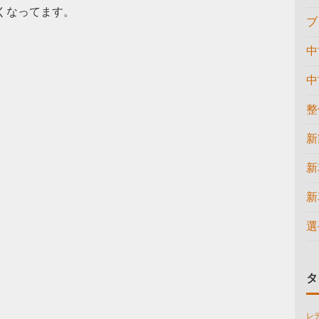
良くなってます。
ブ
中
中
整
新
新
新
選
タ
レ