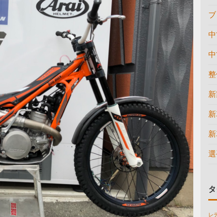
ブ
中
中
整
新
新
新
選
タ
レ