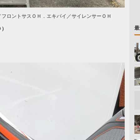
／フロントサスＯＨ．エキパイ／サイレンサーＯＨ
最
０）