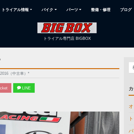
トライアル情報
バイク
パーツ
整備・修理
ブログ
トライアル専門店 BIGBOX
*
0 2016（中古車）*
cket
LINE
カ
オ
ト
パ