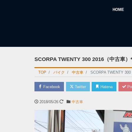
HOME
SCORPA TWENTY 300 2016（中古車）
TOP
バイク
中古車
SCORPA TWENTY 30
Facebook
Twitter
Hatena
Po
2018/05/26
中古車