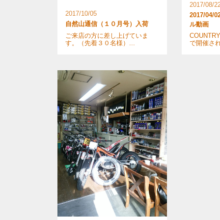
2017/08/2
2017/10/05
2017/0
自然山通信（１０月号）入荷
ル動画
ご来店の方に差し上げていま
COUNTR
す。（先着３０名様）...
で開催された