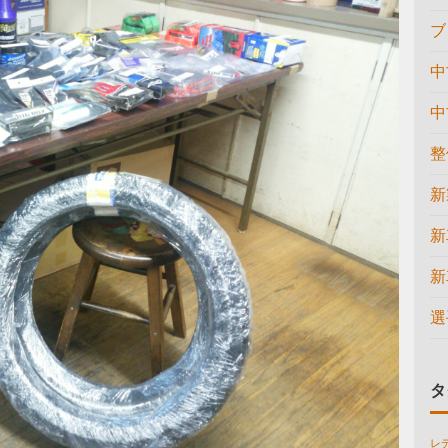
ブ
中
中
整
新
新
新
選
タ
レ