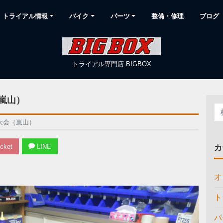
トライアル情報
バイク
パーツ
整備・修理
ブログ
トライアル専門店 BIGBOX
（嵐山）
県大会（嵐山）
cket
LINE
カ
オ
ト
パ