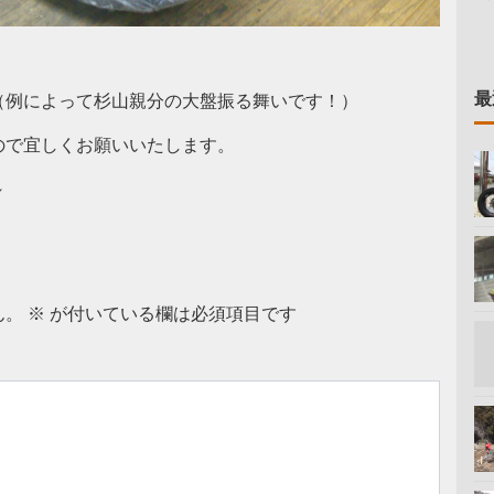
最
（例によって杉山親分の大盤振る舞いです！）
ので宜しくお願いいたします。
～
ん。
※
が付いている欄は必須項目です