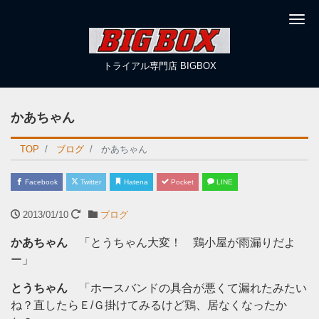
Me
トライアル専門店 BIGBOX
かあちゃん
TOP
ブログ
かあちゃん
Facebook
Twitter
Hatena
Pocket
LINE
2013/01/10
ブログ
かあちゃん
「とうちゃん大変！ 鶏小屋が雨漏りだよ
ー」
とうちゃん
「ホースバンドの具合が悪くて漏れたみたい
ね？直したらＥ/Ｇ掛けてみるけど鶏、居なくなったか