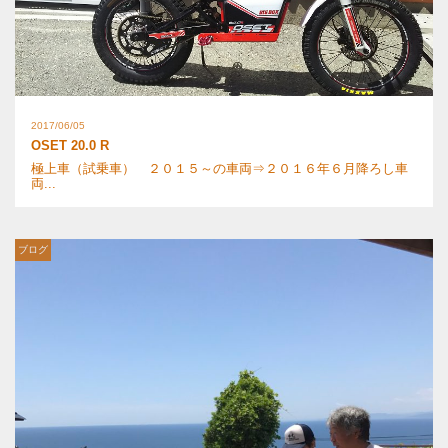
2017/06/05
OSET 20.0 R
極上車（試乗車） ２０１５～の車両⇒２０１６年６月降ろし車
両...
ブログ